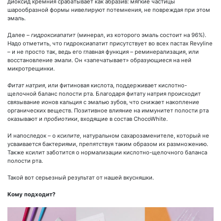
диоксид кремния срабатывает как абразив: мягкие частицы
шарообразной формы нивелируют потемнения, не повреждая при этом
эмаль.
Далее –
гидроксиапатит
(минерал, из которого эмаль состоит на 96%).
Надо отметить, что гидроксиапатит присутствует во всех пастах Revyline
– и не просто так, ведь его главная функция – реминерализация, или
восстановление эмали. Он «запечатывает» образующиеся на ней
микротрещинки.
Фитат натрия
, или фитиновая кислота, поддерживает кислотно-
щелочной баланс полости рта. Благодаря фитату натрия происходит
связывание ионов кальция с эмалью зубов, что снижает накопление
органических веществ. Позитивное влияние на иммунитет полости рта
оказывают и
пробиотики
, входящие в состав ChocoWhite.
И напоследок – о
ксилите,
натуральном сахарозаменителе, который не
усваивается бактериями, препятствуя таким образом их размножению.
Также ксилит заботится о нормализации кислотно-щелочного баланса
полости рта.
Такой вот серьезный результат от нашей вкусняшки.
Кому подходит?