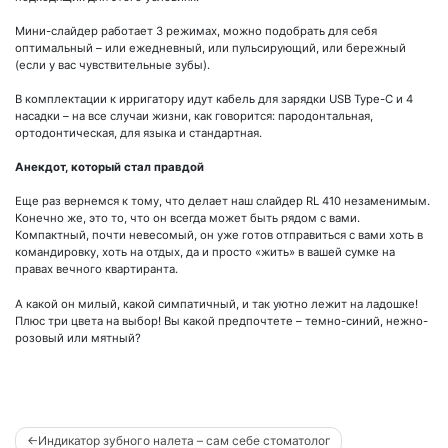
Мини-слайдер работает 3 режимах, можно подобрать для себя
оптимальный – или ежедневный, или пульсирующий, или бережный
(если у вас чувствительные зубы).
В комплектации к ирригатору идут кабель для зарядки USB Type-C и 4
насадки – на все случаи жизни, как говорится: пародонтальная,
ортодонтическая, для языка и стандартная.
Анекдот, который стал правдой
Еще раз вернемся к тому, что делает наш слайдер RL 410 незаменимым.
Конечно же, это то, что он всегда может быть рядом с вами.
Компактный, почти невесомый, он уже готов отправиться с вами хоть в
командировку, хоть на отдых, да и просто «жить» в вашей сумке на
правах вечного квартиранта.
А какой он милый, какой симпатичный, и так уютно лежит на ладошке!
Плюс три цвета на выбор! Вы какой предпочтете – темно-синий, нежно-
розовый или мятный?
Навигация
Индикатор зубного налета – сам себе стоматолог