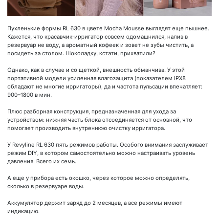
Пухленькие формы RL 630 в цвете Mocha Mousse выглядят еще пышнее.
Кажется, что красавчик-ирригатор совсем одомашнился, налив в
резервуар не воду, а ароматный кофеек и зовет не зубы чистить, а
посидеть за столом. Шоколадку, кстати, прихватили?
Однако, как в случае и со щеткой, внешность обманчива. У этой
портативной модели усиленная влагозащита (показателем IPX8
обладают не многие ирригаторы), да и частота пульсации впечатляет:
900–1800 в мин.
Плюс разборная конструкция, предназначенная для ухода за
устройством: нижняя часть блока отсоединяется от основной, что
помогает производить внутреннюю очистку ирригатора.
У Revyline RL 630 пять режимов работы. Особого внимания заслуживает
режим DIY, в котором самостоятельно можно настраивать уровень
давления. Всего их семь.
А еще у прибора есть окошко, через которое можно определять,
сколько в резервуаре воды.
Аккумулятор держит заряд до 2 месяцев, а все режимы имеют
индикацию.