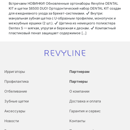
Встречаем НОВИНКИ! Обновленные ортонаборы Revyline DENTAL
KIT и щетки S6500 DUO! Ортодонтический набор DENTAL KIT создан
для ежедневного ухода за брекет-системами.
Внутри:
мануальная зубная щетка с U-образным профилем, монопучок и
межзубные ершики (2 шт.).
Щетина из немецкого полиэстера
Dentex S — мягкая, упругая и бережная к деснам.
Компактный
пластиковый пенал защищает содержимое […]
Ирригаторы
Партнерам
Профилактика
Партнеры
Отбеливание
О компании
Зубные щетки
Доставка и оплата
Аксессуары
Гарантия и сервис
Новости
Контакты